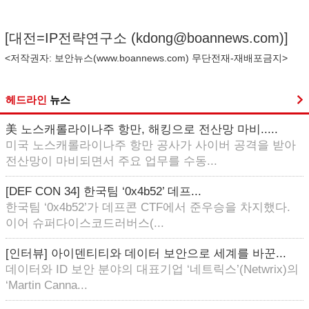
[대전=IP전략연구소 (
kdong@boannews.com
)]
<저작권자: 보안뉴스(
www.boannews.com
) 무단전재-재배포금지>
헤드라인
뉴스
美 노스캐롤라이나주 항만, 해킹으로 전산망 마비.....
미국 노스캐롤라이나주 항만 공사가 사이버 공격을 받아
전산망이 마비되면서 주요 업무를 수동...
[DEF CON 34] 한국팀 ‘0x4b52’ 데프...
한국팀 ‘0x4b52’가 데프콘 CTF에서 준우승을 차지했다.
이어 슈퍼다이스코드러버스(...
[인터뷰] 아이덴티티와 데이터 보안으로 세계를 바꾼...
데이터와 ID 보안 분야의 대표기업 ‘네트릭스’(Netwrix)의
‘Martin Canna...