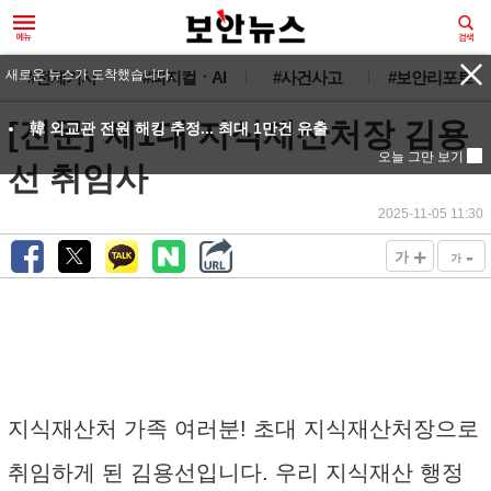
새로운 뉴스가 도착했습니다.
#전체기사
#피지컬ㆍAI
#사건사고
#보안리포트
[전문] 제1대 지식재산처장 김용
韓 외교관 전원 해킹 추정... 최대 1만건 유출
오늘 그만 보기
선 취임사
2025-11-05 11:30
+
-
가
가
지식재산처 가족 여러분! 초대 지식재산처장으로
취임하게 된 김용선입니다. 우리 지식재산 행정