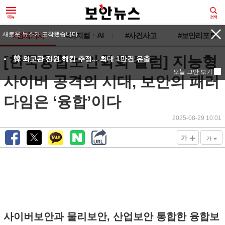
새로운 뉴스가 도착했습니다.
#전체기사
#피지컬ㆍAI
#사건사고
#보안리포트
[한국융합보안학회 칼럼] 지능형
韓 외교관 전원 해킹 추정... 최대 1만건 유출
오늘 그만 보기
사이버 공격의 시대, 보안의 패러
다임은 ‘융합’이다
2025-08-29 10:01
+
-
가
가
사이버보안과 물리보안, 산업보안 통합한 융합보