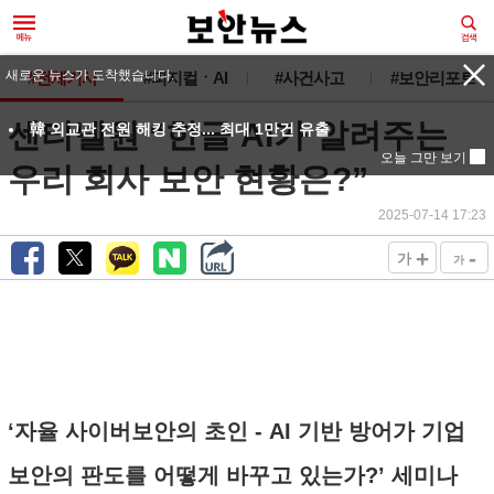
새로운 뉴스가 도착했습니다.
#전체기사
#피지컬ㆍAI
#사건사고
#보안리포트
센티넬원 “한글 AI가 알려주는
韓 외교관 전원 해킹 추정... 최대 1만건 유출
오늘 그만 보기
우리 회사 보안 현황은?”
2025-07-14 17:23
+
-
가
가
‘자율 사이버보안의 초인 - AI 기반 방어가 기업
보안의 판도를 어떻게 바꾸고 있는가?’ 세미나