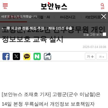
새로운 뉴스가 도착했습니다.
#전체기사
#피지컬ㆍAI
#사건사고
#보안리포트
고령군, 2025년 간부공무원 개인
韓 외교관 전원 해킹 추정... 최대 1만건 유출
오늘 그만 보기
정보보호 교육 실시
2025-07-14 16:06
+
-
가
가
[보안뉴스 조재호 기자] 고령군(군수 이남철)은
14일 본청 우륵실에서 개인정보 보호책임자