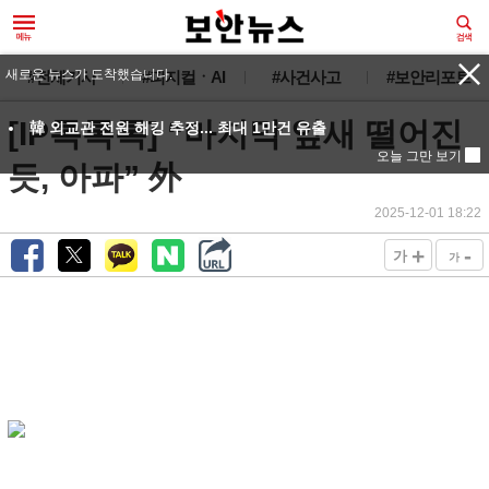
새로운 뉴스가 도착했습니다.
#전체기사
#피지컬ㆍAI
#사건사고
#보안리포트
[IP톡톡톡] “마지막 잎새 떨어진
韓 외교관 전원 해킹 추정... 최대 1만건 유출
오늘 그만 보기
듯, 아파” 外
2025-12-01 18:22
+
-
가
가