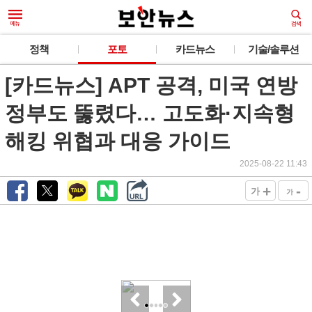
정책
포토
카드뉴스
기술/솔루션
[카드뉴스] APT 공격, 미국 연방
정부도 뚫렸다… 고도화·지속형
해킹 위협과 대응 가이드
2025-08-22 11:43
+
-
가
가