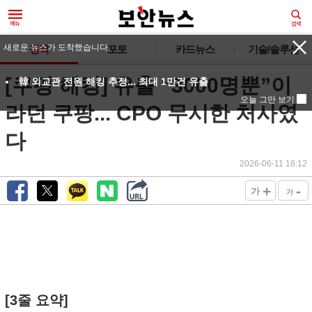
새로운 뉴스가 도착했습니다.
정책
포토
카드뉴스
기술/솔루션
[쿠팡 해킹] 유출 “3000명뿐”이
韓 외교관 전원 해킹 추정... 최대 1만건 유출
오늘 그만 보기
라던 쿠팡... CPO 무시한 처사였
다
2026-06-11 18:12
+
-
가
가
[3줄 요약]