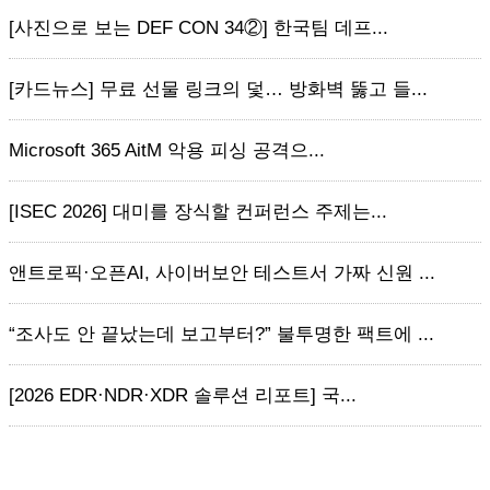
[사진으로 보는 DEF CON 34②] 한국팀 데프...
[카드뉴스] 무료 선물 링크의 덫… 방화벽 뚫고 들...
Microsoft 365 AitM 악용 피싱 공격으...
[ISEC 2026] 대미를 장식할 컨퍼런스 주제는...
앤트로픽·오픈AI, 사이버보안 테스트서 가짜 신원 ...
“조사도 안 끝났는데 보고부터?” 불투명한 팩트에 ...
[2026 EDR·NDR·XDR 솔루션 리포트] 국...