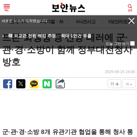
새로운 뉴스가 도착했습니다.
#전체기사
#피지컬ㆍAI
#사건사고
#보안리포트
드론·화생방 등 신종 테러에 군·
韓 외교관 전원 해킹 추정... 최대 1만건 유출
오늘 그만 보기
관·경·소방이 함께 정부대전청사
방호
2025-09-15 16:00
+
-
가
가
군·관·경·소방 8개 유관기관 협업을 통해 청사 통