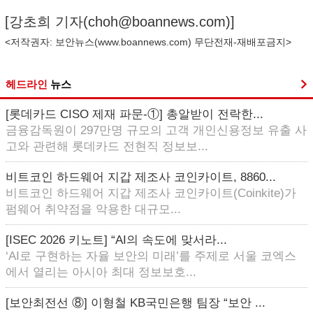
[강초희 기자(
choh@boannews.com
)]
<저작권자: 보안뉴스(
www.boannews.com
) 무단전재-재배포금지>
헤드라인
뉴스
[롯데카드 CISO 제재 파문-①] 총알받이 전락한...
금융감독원이 297만명 규모의 고객 개인신용정보 유출 사
고와 관련해 롯데카드 전현직 정보보...
비트코인 하드웨어 지갑 제조사 코인카이트, 8860...
비트코인 하드웨어 지갑 제조사 코인카이트(Coinkite)가
펌웨어 취약점을 악용한 대규모...
[ISEC 2026 키노트] “AI의 속도에 맞서라...
‘AI로 구현하는 자율 보안의 미래’를 주제로 서울 코엑스
에서 열리는 아시아 최대 정보보호...
[보안최전선 ⑧] 이형철 KB국민은행 팀장 “보안 ...