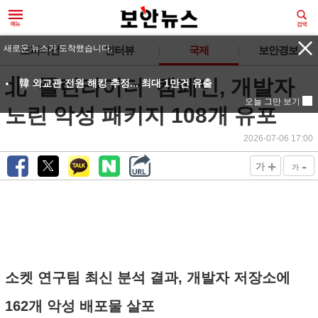
새로운 뉴스가 도착했습니다.
오피니언
인터뷰
국제
보안경보
北 ‘폴린라이더’ 캠페인, 개발자
韓 외교관 전원 해킹 추정... 최대 1만건 유출
오늘 그만 보기
노린 악성 패키지 108개 유포
2026-07-06 17:00
+
-
가
가
소켓 연구팀 최신 분석 결과, 개발자 저장소에
162개 악성 배포물 살포