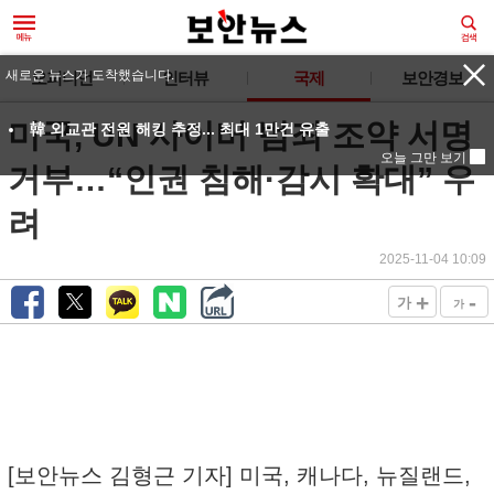
새로운 뉴스가 도착했습니다.
오피니언
인터뷰
국제
보안경보
미국, UN 사이버 범죄 조약 서명
韓 외교관 전원 해킹 추정... 최대 1만건 유출
오늘 그만 보기
거부…“인권 침해·감시 확대” 우
려
2025-11-04 10:09
+
-
가
가
[보안뉴스 김형근 기자] 미국, 캐나다, 뉴질랜드,