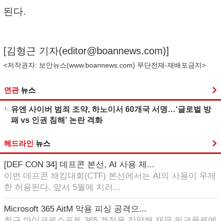
된다.
[김형근 기자(
editor@boannews.com
)]
<저작권자: 보안뉴스(
www.boannews.com
) 무단전재-재배포금지>
연관
뉴스
유엔 사이버 범죄 조약, 하노이서 60개국 서명…‘글로벌 방
패 vs 인권 침해’ 논란 격화
헤드라인
뉴스
[DEF CON 34] 데프콘 본선, AI 사용 제...
이번 데프콘 해킹대회(CTF) 본선에서는 AI의 사용이 무제
한 허용된다. 앞서 5월에 치러...
Microsoft 365 AitM 악용 피싱 공격으...
최근 마이크로소프트 365 계정을 장악해 재무 워크플로에