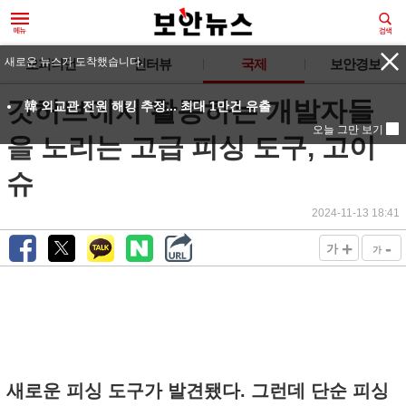
새로운 뉴스가 도착했습니다.
오피니언
인터뷰
국제
보안경보
깃허브에서 활동하는 개발자들
韓 외교관 전원 해킹 추정... 최대 1만건 유출
오늘 그만 보기
을 노리는 고급 피싱 도구, 고이
슈
2024-11-13 18:41
+
-
가
가
새로운 피싱 도구가 발견됐다. 그런데 단순 피싱