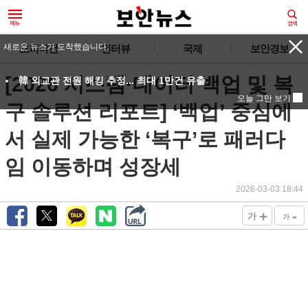
새로운 뉴스가 도착했습니다.
오피니언
인터뷰
국제
보안경보
[2026 시스템·데이터 백업 및 복
韓 외교관 전원 해킹 추정... 최대 1만건 유출
오늘 그만 보기
구 솔루션 리포트] ‘백업’ 중심에
서 실제 가능한 ‘복구’로 패러다
임 이동하며 성장세
2026-03-03 18:44
+
-
가
가