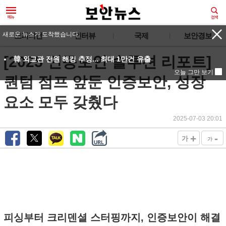
새로운 뉴스가 도착했습니다.
오피니언
인터뷰
국제
보안경보
[2025 인증보안 솔루션 리포트]
韓 외교관 전원 해킹 추정... 최대 1만건 유출
오늘 그만 보기
퀀텀 점프 앞둔 인증보안, 성장
요소 모두 갖췄다
2025-07-03 20:01
+
-
가
가
피싱부터 크리덴셜 스터핑까지, 인증보안이 해결