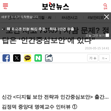
새로운 뉴스가 도착했습니다.
#전체기사
#피지컬ㆍAI
#사건사고
#보안리포트
“보안 사고 70%가 사람 문제? 정
韓 외교관 전원 해킹 추정... 최대 1만건 유출
오늘 그만 보기
답은 ‘인간중심보안’에 있다”
2026-05-15 14:41
+
-
가
가
신간 <디지털 보안 전략과 인간중심보안> 출간...
김정덕 중앙대 명예교수 인터뷰 ①