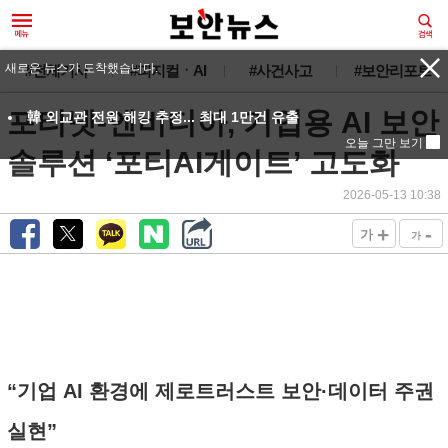
새로운 뉴스가 도착했습니다.
#전체기사
#피지컬ㆍAI
#사건사고
#보안리포트
포티넷-엔비디아, 기업용 AI 보안
韓 외교관 전원 해킹 추정... 최대 1만건 유출
오늘 그만 보기
솔루션 ‘포티AI게이트’ 고도화
2026-05-13 10:38
+
-
가
가
“기업 AI 환경에 제로트러스트 보안·데이터 주권
실현”