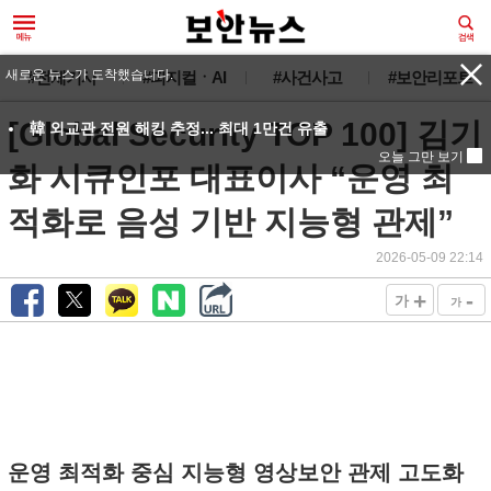
새로운 뉴스가 도착했습니다.
#전체기사
#피지컬ㆍAI
#사건사고
#보안리포트
[Global Security TOP 100] 김기
韓 외교관 전원 해킹 추정... 최대 1만건 유출
오늘 그만 보기
화 시큐인포 대표이사 “운영 최
적화로 음성 기반 지능형 관제”
2026-05-09 22:14
+
-
가
가
운영 최적화 중심 지능형 영상보안 관제 고도화