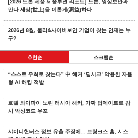
[2026 드론 제품 & 솔루션 리포트] 드론, 영상보안과
만나 세상(世上)을 이롭게(惠益)하다
2026년 8월, 물리&사이버보안 기업이 찾는 인재는 누
구?
추천순
스크랩순
“스스로 우회로 찾는다” 中 해커 ‘딥시크’ 악용한 자율
형 AI 해킹 적발
호텔 와이파이 노린 러시아 해커, 가짜 업데이트로 감
시 악성코드 유포
샤이니헌터스 정보 유출 주장에... 브링크스 홈, 시스