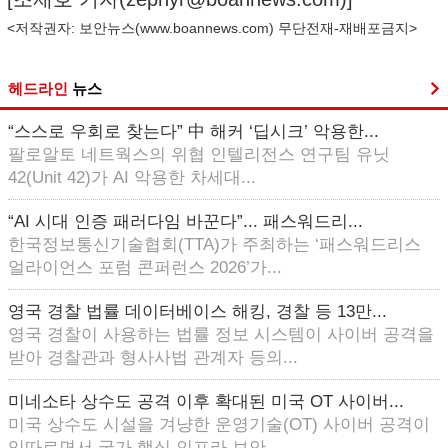
<저작권자: 보안뉴스(
www.boannews.com
) 무단전재-재배포금지>
헤드라인
뉴스
“스스로 우회로 찾는다” 中 해커 ‘딥시크’ 악용한...
팔로알토 네트웍스의 위협 인텔리전스 연구팀 유닛
42(Unit 42)가 AI 악용한 차세대...
“AI 시대 인증 패러다임 바꾼다”... 패스워드리...
한국정보통신기술협회(TTA)가 주최하는 ‘패스워드리스
얼라이언스 포럼 콘퍼런스 2026’가...
영국 경찰 법률 데이터베이스 해킹, 경찰 등 13만...
영국 경찰이 사용하는 법률 정보 시스템이 사이버 공격을
받아 경찰관과 형사사법 관계자 등의...
미네소타 상수도 공격 이후 확대된 미국 OT 사이버...
미국 상수도 시설을 겨냥한 운영기술(OT) 사이버 공격이
잇따르면서 국가 핵심 인프라 보안...