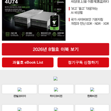
과월호 eBook List
정기구독 신청하기
판빌코리아
하이크비전
한화비전