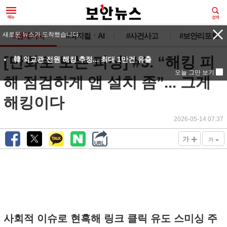
새로운 뉴스가 도착했습니다.
#전체기사
#피지컬ㆍAI
#사건사고
#보안리포트
[만화로 보는 피싱] #3. “해킹 피
韓 외교관 전원 해킹 추정... 최대 1만건 유출
오늘 그만 보기
해 점검하게 앱 설치 좀”... 그게
해킹이다
2026-05-14 07:37
+
-
가
가
사회적 이슈로 현혹해 링크 클릭 유도 스미싱 주