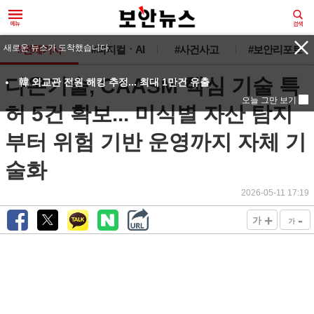
새로운 뉴스가 도착했습니다.
#전체기사
#피지컬ㆍAI
#사건사고
#보안리포트
다온기술, CAASM 핵심 기술 특
韓 외교관 전원 해킹 추정... 최대 1만건 유출
오늘 그만 보기
허 5건 확보... 미식별 자산 탐지
부터 위험 기반 운영까지 자체 기
술화
2026-05-11 17:19
+
-
가
가