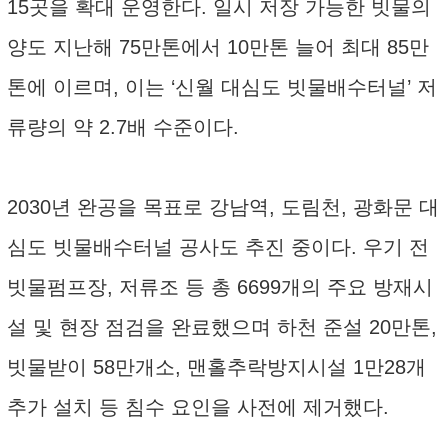
15곳을 확대 운영한다. 일시 저장 가능한 빗물의
양도 지난해 75만톤에서 10만톤 늘어 최대 85만
톤에 이르며, 이는 ‘신월 대심도 빗물배수터널’ 저
류량의 약 2.7배 수준이다.
2030년 완공을 목표로 강남역, 도림천, 광화문 대
심도 빗물배수터널 공사도 추진 중이다. 우기 전
빗물펌프장, 저류조 등 총 6699개의 주요 방재시
설 및 현장 점검을 완료했으며 하천 준설 20만톤,
빗물받이 58만개소, 맨홀추락방지시설 1만28개
추가 설치 등 침수 요인을 사전에 제거했다.