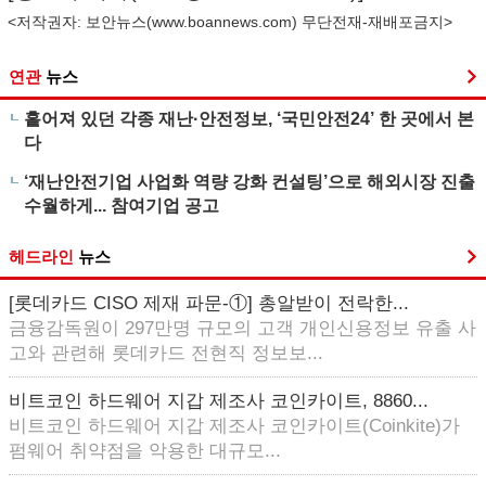
<저작권자: 보안뉴스(
www.boannews.com
) 무단전재-재배포금지>
연관
뉴스
흩어져 있던 각종 재난·안전정보, ‘국민안전24’ 한 곳에서 본
다
‘재난안전기업 사업화 역량 강화 컨설팅’으로 해외시장 진출
수월하게... 참여기업 공고
헤드라인
뉴스
[롯데카드 CISO 제재 파문-①] 총알받이 전락한...
금융감독원이 297만명 규모의 고객 개인신용정보 유출 사
고와 관련해 롯데카드 전현직 정보보...
비트코인 하드웨어 지갑 제조사 코인카이트, 8860...
비트코인 하드웨어 지갑 제조사 코인카이트(Coinkite)가
펌웨어 취약점을 악용한 대규모...