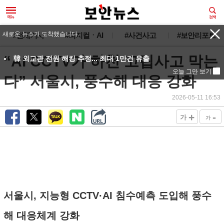
새로운 뉴스가 도착했습니다.
#전체기사
#피지컬ㆍAI
#사건사고
#보안리포트
“AI CCTV가 하천 고립사고 막는
韓 외교관 전원 해킹 추정... 최대 1만건 유출
오늘 그만 보기
다” 서울시, 풍수해 대응 강화
2026-05-11 16:53
+
-
가
가
서울시, 지능형 CCTV·AI 침수예측 도입해 풍수
해 대응체계 강화