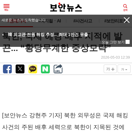
새로운 뉴스가 도착했습니다.
#전체기사
#피지컬ㆍAI
#사건사고
#보안리포트
북한, 국제 해킹 배후 지적에 발
韓 외교관 전원 해킹 추정... 최대 1만건 유출
오늘 그만 보기
끈... “황당무계한 중상모략”
2026-05-03 12:39
+
-
가
가
[보안뉴스 강현주 기자] 북한 외무성은 국제 해킹
사건의 주된 배후 세력으로 북한이 지목된 것에