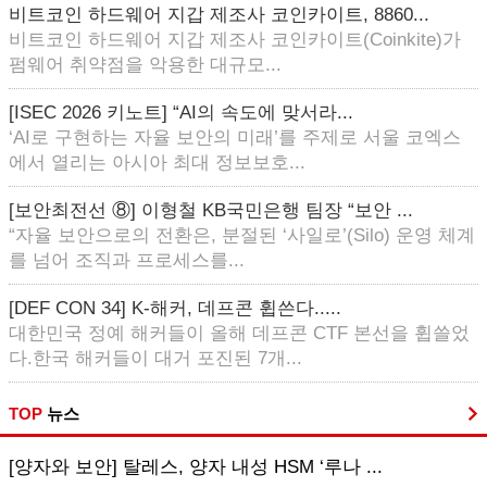
비트코인 하드웨어 지갑 제조사 코인카이트, 8860...
비트코인 하드웨어 지갑 제조사 코인카이트(Coinkite)가
펌웨어 취약점을 악용한 대규모...
[ISEC 2026 키노트] “AI의 속도에 맞서라...
‘AI로 구현하는 자율 보안의 미래’를 주제로 서울 코엑스
에서 열리는 아시아 최대 정보보호...
[보안최전선 ⑧] 이형철 KB국민은행 팀장 “보안 ...
“자율 보안으로의 전환은, 분절된 ‘사일로’(Silo) 운영 체계
를 넘어 조직과 프로세스를...
[DEF CON 34] K-해커, 데프콘 휩쓴다.....
대한민국 정예 해커들이 올해 데프콘 CTF 본선을 휩쓸었
다.한국 해커들이 대거 포진된 7개...
TOP
뉴스
[양자와 보안] 탈레스, 양자 내성 HSM ‘루나 ...