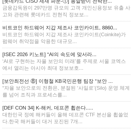
[롯데카드 CISO 제재 파문-①] 총알받이 전락한...
금융감독원이 297만명 규모의 고객 개인신용정보 유출 사
고와 관련해 롯데카드 전현직 정보보...
비트코인 하드웨어 지갑 제조사 코인카이트, 8860...
비트코인 하드웨어 지갑 제조사 코인카이트(Coinkite)가
펌웨어 취약점을 악용한 대규모...
[ISEC 2026 키노트] “AI의 속도에 맞서라...
‘AI로 구현하는 자율 보안의 미래’를 주제로 서울 코엑스
에서 열리는 아시아 최대 정보보호...
[보안최전선 ⑧] 이형철 KB국민은행 팀장 “보안 ...
“자율 보안으로의 전환은, 분절된 ‘사일로’(Silo) 운영 체계
를 넘어 조직과 프로세스를...
[DEF CON 34] K-해커, 데프콘 휩쓴다.....
대한민국 정예 해커들이 올해 데프콘 CTF 본선을 휩쓸었
다.한국 해커들이 대거 포진된 7개...