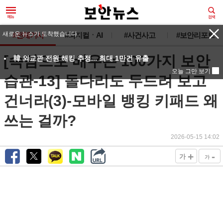
새로운 뉴스가 도착했습니다.
#전체기사
#피지컬ㆍAI
#사건사고
#보안리포트
[속담으로 배우는 100가지 보안
韓 외교관 전원 해킹 추정... 최대 1만건 유출
오늘 그만 보기
습관-13] 돌다리도 두드려 보고
건너라(3)-모바일 뱅킹 키패드 왜
쓰는 걸까?
2026-05-15 14:02
+
-
가
가