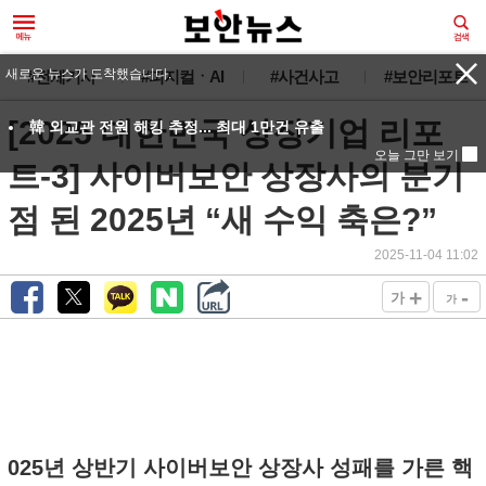
새로운 뉴스가 도착했습니다.
#전체기사
#피지컬ㆍAI
#사건사고
#보안리포트
[2025 대한민국 상장기업 리포
韓 외교관 전원 해킹 추정... 최대 1만건 유출
오늘 그만 보기
트-3] 사이버보안 상장사의 분기
점 된 2025년 “새 수익 축은?”
2025-11-04 11:02
+
-
가
가
025년 상반기 사이버보안 상장사 성패를 가른 핵