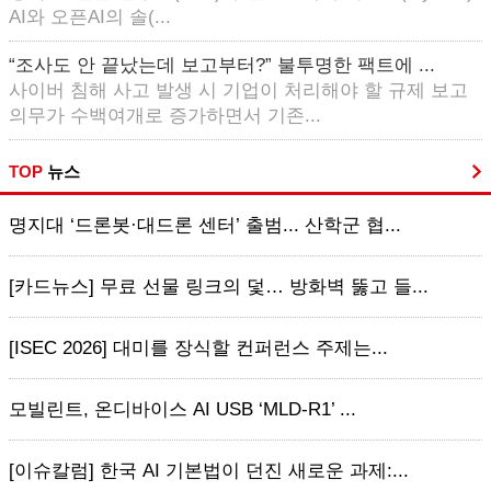
AI와 오픈AI의 솔(...
“조사도 안 끝났는데 보고부터?” 불투명한 팩트에 ...
사이버 침해 사고 발생 시 기업이 처리해야 할 규제 보고
의무가 수백여개로 증가하면서 기존...
TOP
뉴스
명지대 ‘드론봇·대드론 센터’ 출범... 산학군 협...
[카드뉴스] 무료 선물 링크의 덫… 방화벽 뚫고 들...
[ISEC 2026] 대미를 장식할 컨퍼런스 주제는...
모빌린트, 온디바이스 AI USB ‘MLD-R1’ ...
[이슈칼럼] 한국 AI 기본법이 던진 새로운 과제:...