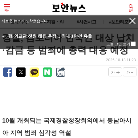
새로운 뉴스가 도착했습니다.
#전체기사
#피지컬ㆍAI
#사건사고
#보안리포트
경찰, 캄보디아 한국인 대상 납치
韓 외교관 전원 해킹 추정... 최대 1만건 유출
오늘 그만 보기
·감금 등 범죄에 총력 대응 예정
2025-10-13 11:23
+
-
가
가
10월 개최되는 국제경찰청장회의에서 동남아시
아 지역 범죄 심각성 역설