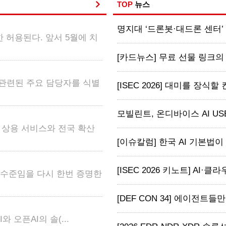
TOP
뉴스
명지대 ‘드론봇·대드론 센터’ 출
 허용된다. 앞서 5월에 치
[카드뉴스] 무료 선물 링크의 
 관련된 주요 담당자를 식별
[ISEC 2026] 대미를 장식할
모빌린트, 온디바이스 AI USB ‘M
어 상용 서비스와 전국 확산
[이슈칼럼] 한국 AI 기본법이 
[ISEC 2026 키노트] AI·클라
고 수준임을 다시 한번 증명한
[DEF CON 34] 에이전트들
와 오픈AI의 솔(...