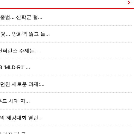
범... 산학군 협...
덫… 방화벽 뚫고 들...
 컨퍼런스 주제는...
LD-R1’ ...
던진 새로운 과제:...
우드 시대 자...
만의 해킹대회 열린...