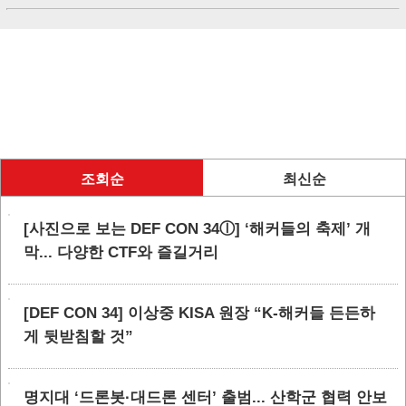
조회순
최신순
[사진으로 보는 DEF CON 34ⓛ] ‘해커들의 축제’ 개
막... 다양한 CTF와 즐길거리
[DEF CON 34] 이상중 KISA 원장 “K-해커들 든든하
게 뒷받침할 것”
명지대 ‘드론봇·대드론 센터’ 출범... 산학군 협력 안보