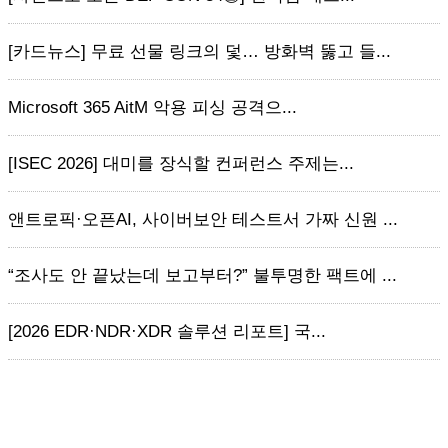
[카드뉴스] 무료 선물 링크의 덫… 방화벽 뚫고 들...
Microsoft 365 AitM 악용 피싱 공격으...
[ISEC 2026] 대미를 장식할 컨퍼런스 주제는...
앤트로픽·오픈AI, 사이버보안 테스트서 가짜 신원 ...
“조사도 안 끝났는데 보고부터?” 불투명한 팩트에 ...
[2026 EDR·NDR·XDR 솔루션 리포트] 국...