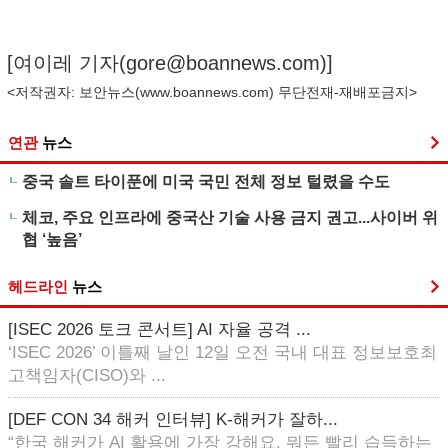
[여이레 기자(
gore@boannews.com
)]
<저작권자: 보안뉴스(
www.boannews.com
) 무단전재-재배포금지>
연관
뉴스
중국 솔트 타이푼에 미국 국민 전체 정보 털렸을 수도
체코, 주요 인프라에 중국산 기술 사용 금지 권고...사이버 위
협 ‘높음’
헤드라인
뉴스
[ISEC 2026 토크 콘서트] AI 자율 공격 ...
‘ISEC 2026’ 이틀째 날인 12일 오전 국내 대표 정보보호최
고책임자(CISO)와 ...
[DEF CON 34 해커 인터뷰] K-해커가 잘하...
“한국 해커가 AI 활용에 가장 강해요. 뭐든 빨리 습득하는