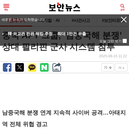
새로운 뉴스가 도착했습니다.
#전체기사
#피지컬ㆍAI
#사건사고
#보안리포트
중국 APT 그룹, ‘남중국해 분쟁’
韓 외교관 전원 해킹 추정... 최대 1만건 유출
오늘 그만 보기
상대 필리핀 군사 시스템 침투
2025-09-15 11:22
+
-
가
가
남중국해 분쟁 연계 지속적 사이버 공격…아태지
역 전체 위협 경고