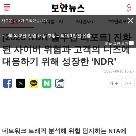
새로운 뉴스가 도착했습니다.
#전체기사
#피지컬ㆍAI
#사건사고
#보안리포트
[2025 NDR 솔루션 리포트] 진화
韓 외교관 전원 해킹 추정... 최대 1만건 유출
오늘 그만 보기
된 사이버 위협과 고객의 니즈에
대응하기 위해 성장한 ‘NDR’
2025-09-10 16:25
+
-
가
가
네트워크 트래픽 분석해 위협 탐지하는 NTA에