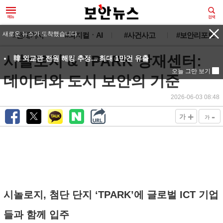
새로운 뉴스가 도착했습니다.
#전체기사
#피지컬ㆍAI
#사건사고
#보안리포트
시놀로지 & TPARK 방재센터:
韓 외교관 전원 해킹 추정... 최대 1만건 유출
오늘 그만 보기
데이터와 도시 보안의 기준
2026-06-03 08:48
+
-
가
가
시놀로지, 첨단 단지 ‘TPARK’에 글로벌 ICT 기업
들과 함께 입주