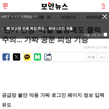
새로운 뉴스가 도착했습니다.
#전체기사
#피지컬ㆍAI
#사건사고
#보안리포트
‘단가 인상’ 메일 철렁해도 클릭
韓 외교관 전원 해킹 추정... 최대 1만건 유출
오늘 그만 보기
주의... 가짜 공문 피싱 기승
2026-05-15 10:48
+
-
가
가
공급망 불안 악용 가짜 로그인 페이지 정보 입력
유도