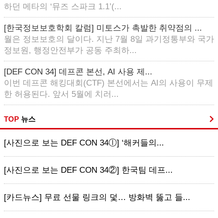
하던 메타의 ‘뮤즈 스파크 1.1’(...
[한국정보보호학회 칼럼] 미토스가 촉발한 취약점의 ...
월은 정보보호의 달이다. 지난 7월 8일 과기정통부와 국가
정보원, 행정안전부가 공동 주최하...
[DEF CON 34] 데프콘 본선, AI 사용 제...
이번 데프콘 해킹대회(CTF) 본선에서는 AI의 사용이 무제
한 허용된다. 앞서 5월에 치러...
TOP
뉴스
[사진으로 보는 DEF CON 34ⓛ] ‘해커들의...
[사진으로 보는 DEF CON 34②] 한국팀 데프...
[카드뉴스] 무료 선물 링크의 덫… 방화벽 뚫고 들...