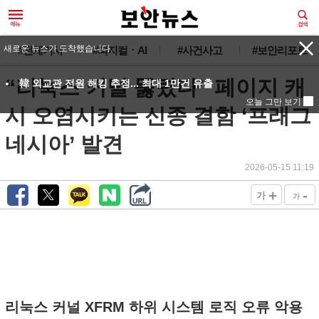
새로운 뉴스가 도착했습니다.
#전체기사
#피지컬ㆍAI
#사건사고
#보안리포트
“리눅스 커널 뚫렸다” 페이지 캐
韓 외교관 전원 해킹 추정... 최대 1만건 유출
오늘 그만 보기
시 오염시키는 신종 결함 ‘프래그
네시아’ 발견
2026-05-15 11:19
+
-
가
가
리눅스 커널 XFRM 하위 시스템 로직 오류 악용