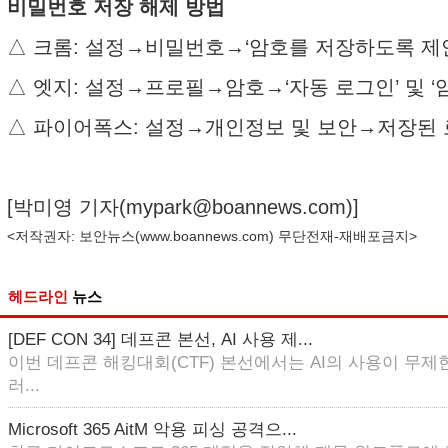
비밀번호 저장 해제 방법
△ 크롬: 설정→비밀번호→‘암호를 저장하도록 제안
△ 엣지: 설정→프로필→암호→‘자동 로그인’ 및 ‘
△ 파이어폭스: 설정→개인정보 및 보안→저장된 
[박미영 기자(
mypark@boannews.com
)]
<저작권자: 보안뉴스(
www.boannews.com
) 무단전재-재배포금지>
헤드라인
뉴스
[DEF CON 34] 데프콘 본선, AI 사용 제...
이번 데프콘 해킹대회(CTF) 본선에서는 AI의 사용이 무제한
러...
Microsoft 365 AitM 악용 피싱 공격으...