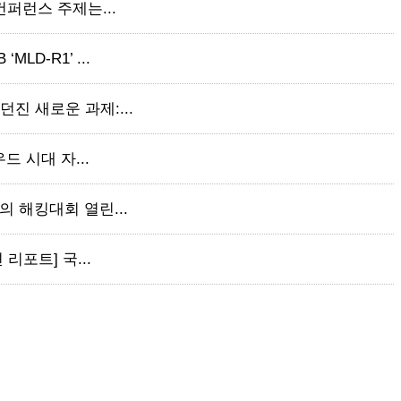
 컨퍼런스 주제는...
LD-R1’ ...
던진 새로운 과제:...
우드 시대 자...
만의 해킹대회 열린...
 리포트] 국...