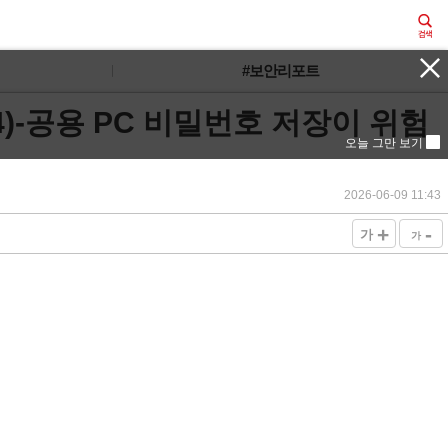
#보안리포트
4)-공용 PC 비밀번호 저장이 위험
오늘 그만 보기
2026-06-09 11:43
+
-
가
가