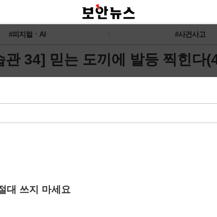
#피지컬ㆍAI
#사건사고
관 34] 믿는 도끼에 발등 찍힌다(
 절대 쓰지 마세요