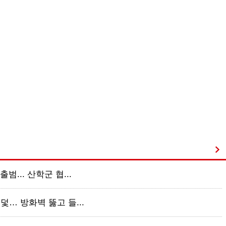
범... 산학군 협...
덫… 방화벽 뚫고 들...