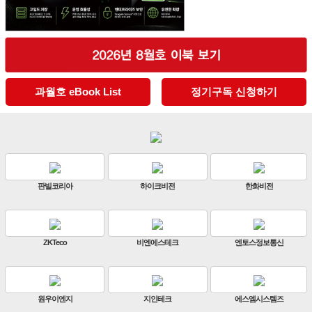
과월호 eBook List
정기구독 신청하기
이화트론
에스비젼
테크스피어
휴먼인텍
슈프리마
홍석
시큐인포
미래정보기술(주)
티비티