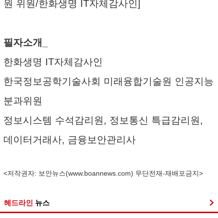
원 위원/한화생명 IT자체감사인]
필자소개_
한화생명 IT자체감사인
한국정보공학기술사회 미래융합기술원 인공지능
분과위원
정보시스템 수석감리원, 정보통신 특급감리원,
데이터거래사, 금융보안관리사
<저작권자: 보안뉴스(
www.boannews.com
) 무단전재-재배포금지>
헤드라인
뉴스