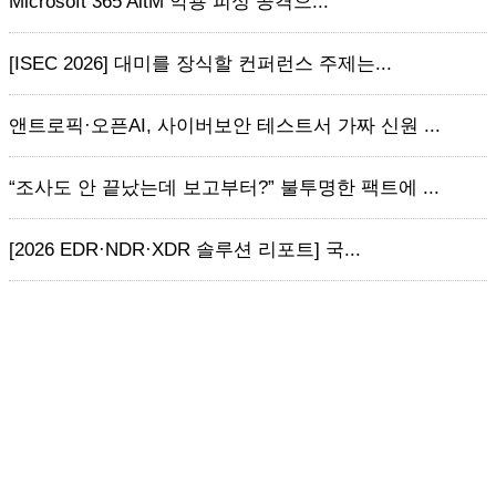
Microsoft 365 AitM 악용 피싱 공격으...
[ISEC 2026] 대미를 장식할 컨퍼런스 주제는...
앤트로픽·오픈AI, 사이버보안 테스트서 가짜 신원 ...
“조사도 안 끝났는데 보고부터?” 불투명한 팩트에 ...
[2026 EDR·NDR·XDR 솔루션 리포트] 국...