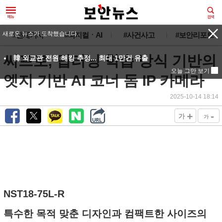
새로운 뉴스가 도착했습니다.
#전체기사
#피지컬ㆍAI
#사건사고
#보안리포트
씨프로, 딥러닝 학습 방식 기반의
韓 외교관 전원 해킹 추정... 최대 1만건 유출
오늘 그만 보기
엣지 기반 AI 코너 돔 IP 카메라
2025-10-14 18:14
+
-
가
가
NST18-75L-R
특수한 목적 맞춘 디자인과 컴팩트한 사이즈의