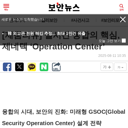
새로운 뉴스가 도착했습니다.
#전체기사
#물리보안
#사건사고
#보안리포트
[제품리뷰] 실시간 통합의 핵심,
韓 외교관 전원 해킹 추정... 최대 1만건 유출
오늘 그만 보기
제네텍 ‘Operation Center’
2025-08-11 10:35
+
-
가
가
융합의 시대, 보안의 진화: 미래형 GSOC(Global
Security Operation Center) 설계 전략