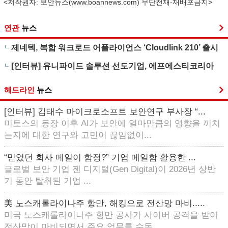
<저작권자: 보안뉴스(
www.boannews.com
) 무단전재-재배포금지>
연관
뉴스
제네텍, 복합 워크로드 어플라이언스 ‘Cloudlink 210’ 출시
[인터뷰] 유니파이드 솔루션 선도기업, 에프에스티코리아
헤드라인
뉴스
[인터뷰] 김태수 마이크로소프트 보안연구 부사장 “...
미토스의 등장 이후 AI가 보안에 얼마만큼의 영향을 끼치
는지에 대한 연구와 고민이 끊임없이...
“믿었던 회사 메일이 함정?” 기업 메일함 활용한 ...
글로벌 보안 기업 젠 디지털(Gen Digital)이 2026년 상반
기 동안 탈취된 기업 ...
美 노스캐롤라이나주 항만, 해킹으로 전산망 마비.....
미국 노스캐롤라이나주 항만 공사가 사이버 공격을 받아
전산망이 마비되면서 주요 업무를 수동...