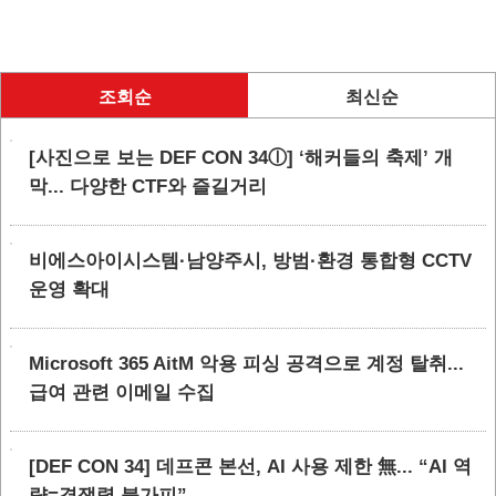
조회순
최신순
[사진으로 보는 DEF CON 34ⓛ] ‘해커들의 축제’ 개
막... 다양한 CTF와 즐길거리
비에스아이시스템·남양주시, 방범·환경 통합형 CCTV
운영 확대
Microsoft 365 AitM 악용 피싱 공격으로 계정 탈취...
급여 관련 이메일 수집
[DEF CON 34] 데프콘 본선, AI 사용 제한 無... “AI 역
량=경쟁력 불가피”