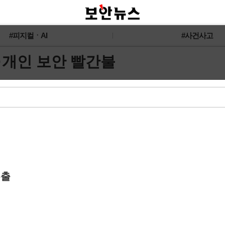
#피지컬ㆍAI
#사건사고
·개인 보안 빨간불
유출