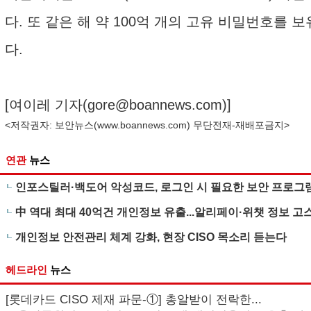
다. 또 같은 해 약 100억 개의 고유 비밀번호를 보
다.
[여이레 기자(
gore@boannews.com
)]
<저작권자: 보안뉴스(
www.boannews.com
) 무단전재-재배포금지>
연관
뉴스
인포스틸러·백도어 악성코드, 로그인 시 필요한 보안 프로그
中 역대 최대 40억건 개인정보 유출...알리페이·위챗 정보 
개인정보 안전관리 체계 강화, 현장 CISO 목소리 듣는다
헤드라인
뉴스
[롯데카드 CISO 제재 파문-①] 총알받이 전락한...