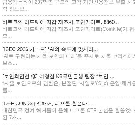
금융감독원이 297만명 규모의 고객 개인신용정보 유출 사
직 정보보...
비트코인 하드웨어 지갑 제조사 코인카이트, 8860...
비트코인 하드웨어 지갑 제조사 코인카이트(Coinkite)가
모...
[ISEC 2026 키노트] “AI의 속도에 맞서라...
‘AI로 구현하는 자율 보안의 미래’를 주제로 서울 코엑스에
보호...
[보안최전선 ⑧] 이형철 KB국민은행 팀장 “보안 ...
“자율 보안으로의 전환은, 분절된 ‘사일로’(Silo) 운영 체
를...
[DEF CON 34] K-해커, 데프콘 휩쓴다.....
대한민국 정예 해커들이 올해 데프콘 CTF 본선을 휩쓸었다
된 7개...