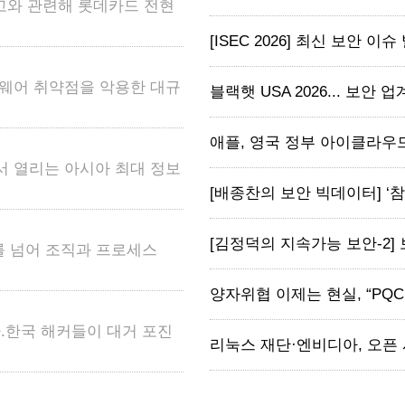
고와 관련해 롯데카드 전현
[ISEC 2026] 최신 보안 이슈
 펌웨어 취약점을 악용한 대규
블랙햇 USA 2026... 보안 업계, 
애플, 영국 정부 아이클라우드
서 열리는 아시아 최대 정보
[배종찬의 보안 빅데이터] ‘참교
[김정덕의 지속가능 보안-2] 
계를 넘어 조직과 프로세스
양자위협 이제는 현실, “PQC
.한국 해커들이 대거 포진
리눅스 재단·엔비디아, 오픈 시