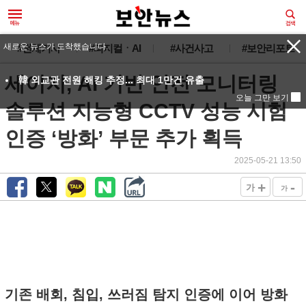
새로운 뉴스가 도착했습니다.
#전체기사
#피지컬ㆍAI
#사건사고
#보안리포트
세이지, AI 기반 안전 모니터링
韓 외교관 전원 해킹 추정... 최대 1만건 유출
오늘 그만 보기
솔루션 지능형 CCTV 성능 시험
인증 ‘방화’ 부문 추가 획득
2025-05-21 13:50
+
-
가
가
기존 배회, 침입, 쓰러짐 탐지 인증에 이어 방화