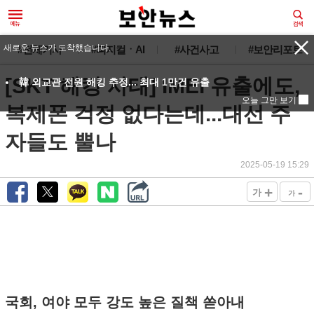
새로운 뉴스가 도착했습니다.
#전체기사
#피지컬ㆍAI
#사건사고
#보안리포트
[SKT 해킹 사태] IMEI 유출에도,
韓 외교관 전원 해킹 추정... 최대 1만건 유출
오늘 그만 보기
복제폰 걱정 없다는데...대선 주
자들도 뿔나
2025-05-19 15:29
+
-
가
가
국회, 여야 모두 강도 높은 질책 쏟아내