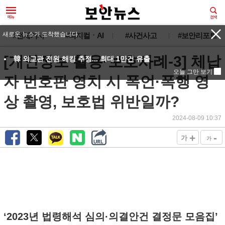
새로운 뉴스가 도착했습니다.
#전체기사
#피지컬ㆍAI
#사건사고
#보안리포트
[개인정보 활용·보호사례-3] 체납
韓 외교관 전원 해킹 추정... 최대 1만건 유출
오늘 그만 보기
자 번호판 영치 시 폭언·폭행 영
상 촬영, 보호법 위반일까?
2024-08-09 10:37
+
-
가
가
‘2023년 법령해석 심의·의결안건 결정문 모음집’